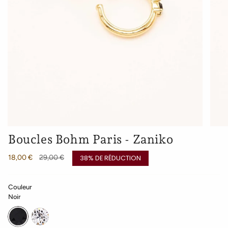
Boucles Bohm Paris - Zaniko
Prix
18,00 €
29,00 €
38%
DE RÉDUCTION
régulier
Couleur
Noir
Noir
Cristal