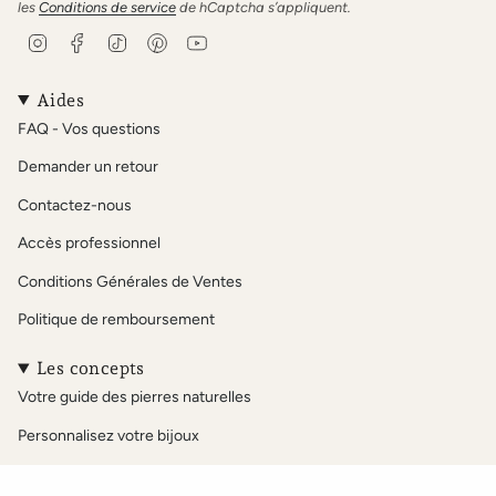
les
Conditions de service
de hCaptcha s’appliquent.
I
F
T
P
Y
n
a
i
i
o
s
c
k
n
u
t
e
T
t
T
Aides
a
b
o
e
u
FAQ - Vos questions
g
o
k
r
b
r
o
e
e
Demander un retour
a
k
s
m
t
Contactez-nous
Accès professionnel
Conditions Générales de Ventes
Politique de remboursement
Les concepts
Votre guide des pierres naturelles
Personnalisez votre bijoux
Notre sélection Acétate