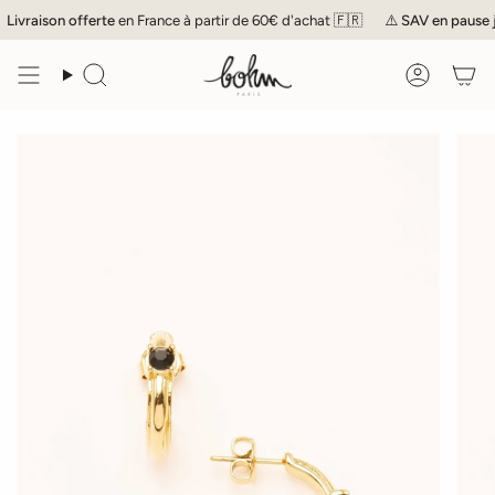
Passer
Livraison offerte
en France à partir de 60€ d'achat 🇫🇷
⚠️
SAV
en pause jus
au
contenu
de
Recherche
Compte
la
page