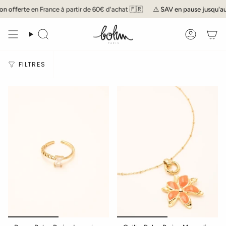
Passer
offerte
en France à partir de 60€ d'achat 🇫🇷
⚠️
SAV
en pause jusqu'au 17 a
au
contenu
de
Recherche
Compte
la
page
FILTRES