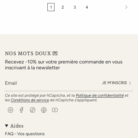
1
2
3
4
NOS MOTS DOUX 💌
Recevez -10% sur votre première commande en vous
inscrivant à la newsletter
JE M'INSCRIS
Ce site est protégé par hCaptcha, et la
Politique de confidentialité
et
les
Conditions de service
de hCaptcha s’appliquent.
I
F
T
P
Y
n
a
i
i
o
s
c
k
n
u
t
e
T
t
T
Aides
a
b
o
e
u
FAQ - Vos questions
g
o
k
r
b