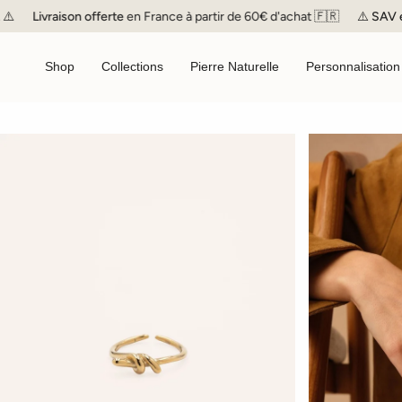
Passer
vraison offerte
en France à partir de 60€ d'achat 🇫🇷
⚠️
SAV
en pause
au
contenu
de
Shop
Collections
Pierre Naturelle
Personnalisation
la
page