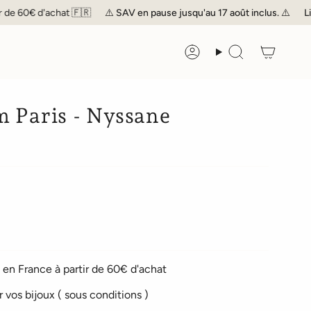
€ d'achat 🇫🇷
⚠️
SAV
en pause jusqu'au 17 août inclus. ⚠️
Livraison
Compte
Recherche
 Paris - Nyssane
en France à partir de 60€ d'achat
r vos bijoux ( sous conditions )