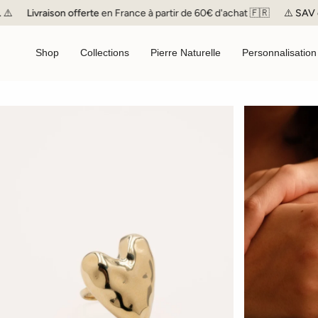
Passer
raison offerte
en France à partir de 60€ d'achat 🇫🇷
⚠️
SAV
en pause j
au
contenu
de
Shop
Collections
Pierre Naturelle
Personnalisation
la
page