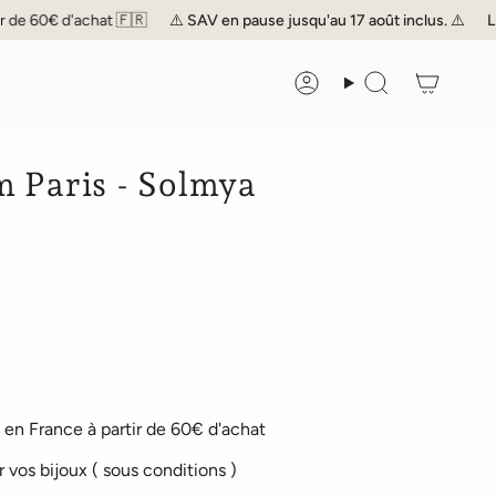
d'achat 🇫🇷
⚠️
SAV
en pause jusqu'au 17 août inclus. ⚠️
Livraison o
Compte
Recherche
 Paris - Solmya
en France à partir de 60€ d'achat
r vos bijoux ( sous conditions )