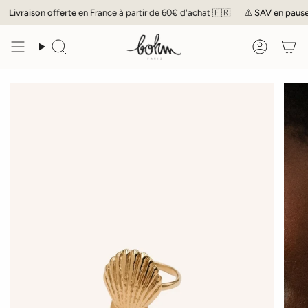
Passer
Livraison offerte
en France à partir de 60€ d'achat 🇫🇷
⚠️
SAV
en pause j
au
contenu
de
Recherche
Compte
la
page