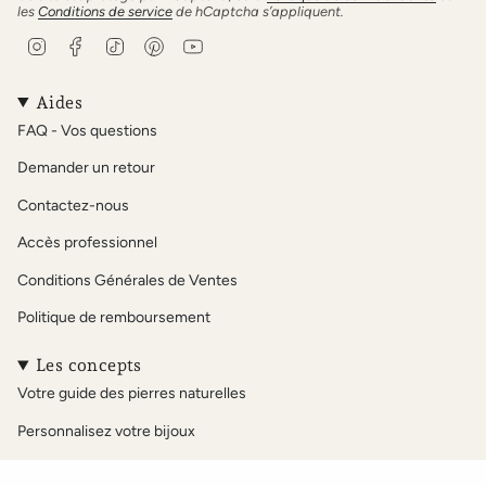
les
Conditions de service
de hCaptcha s’appliquent.
I
F
T
P
Y
n
a
i
i
o
s
c
k
n
u
t
e
T
t
T
Aides
a
b
o
e
u
FAQ - Vos questions
g
o
k
r
b
r
o
e
e
Demander un retour
a
k
s
m
t
Contactez-nous
Accès professionnel
Conditions Générales de Ventes
Politique de remboursement
Les concepts
Votre guide des pierres naturelles
Personnalisez votre bijoux
Notre sélection Acétate