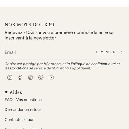
NOS MOTS DOUX 💌
Recevez -10% sur votre première commande en vous
inscrivant à la newsletter
JE M'INSCRIS
Ce site est protégé par hCaptcha, et la
Politique de confidentialité
et
les
Conditions de service
de hCaptcha s’appliquent.
I
F
T
P
Y
n
a
i
i
o
s
c
k
n
u
t
e
T
t
T
Aides
a
b
o
e
u
FAQ - Vos questions
g
o
k
r
b
r
o
e
e
Demander un retour
a
k
s
m
t
Contactez-nous