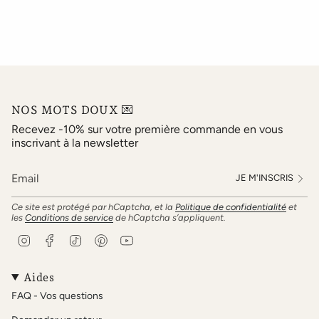
NOS MOTS DOUX 💌
Recevez -10% sur votre première commande en vous
inscrivant à la newsletter
JE M'INSCRIS
Ce site est protégé par hCaptcha, et la
Politique de confidentialité
et
les
Conditions de service
de hCaptcha s’appliquent.
I
F
T
P
Y
n
a
i
i
o
s
c
k
n
u
t
e
T
t
T
Aides
a
b
o
e
u
FAQ - Vos questions
g
o
k
r
b
r
o
e
e