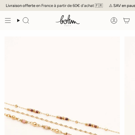
Passer
Livraison offerte
en France à partir de 60€ d'achat 🇫🇷
⚠️
SAV
en pause 
au
contenu
de
Recherche
Compte
la
page