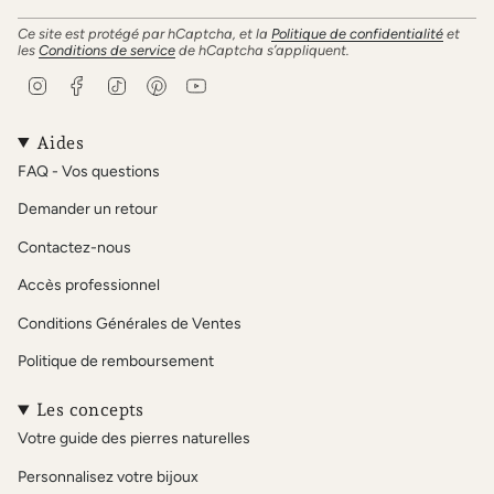
Ce site est protégé par hCaptcha, et la
Politique de confidentialité
et
les
Conditions de service
de hCaptcha s’appliquent.
I
F
T
P
Y
n
a
i
i
o
s
c
k
n
u
t
e
T
t
T
Aides
a
b
o
e
u
FAQ - Vos questions
g
o
k
r
b
r
o
e
e
Demander un retour
a
k
s
m
t
Contactez-nous
Accès professionnel
Conditions Générales de Ventes
Politique de remboursement
Les concepts
Votre guide des pierres naturelles
Personnalisez votre bijoux