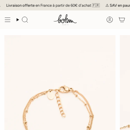
Passer
Livraison offerte
en France à partir de 60€ d'achat 🇫🇷
⚠️
SAV
en pause 
au
contenu
de
Recherche
Compte
la
page