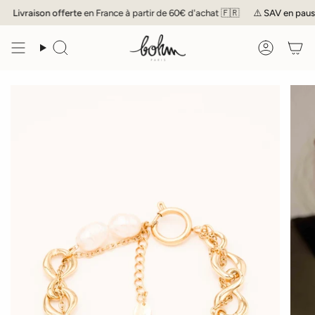
Passer
Livraison offerte
en France à partir de 60€ d'achat 🇫🇷
⚠️
SAV
en pause j
au
contenu
de
Recherche
Compte
la
page