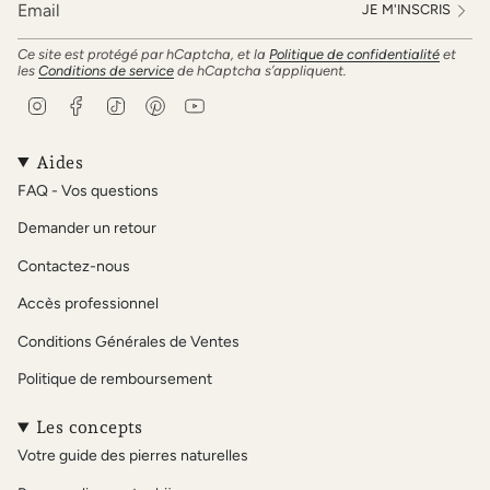
JE M'INSCRIS
Ce site est protégé par hCaptcha, et la
Politique de confidentialité
et
les
Conditions de service
de hCaptcha s’appliquent.
I
F
T
P
Y
n
a
i
i
o
s
c
k
n
u
t
e
T
t
T
Aides
a
b
o
e
u
FAQ - Vos questions
g
o
k
r
b
r
o
e
e
Demander un retour
a
k
s
m
t
Contactez-nous
Accès professionnel
Conditions Générales de Ventes
Politique de remboursement
Les concepts
Votre guide des pierres naturelles