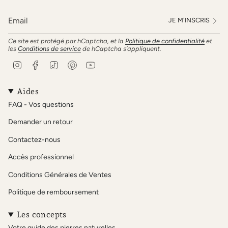
JE M'INSCRIS
Ce site est protégé par hCaptcha, et la
Politique de confidentialité
et
les
Conditions de service
de hCaptcha s’appliquent.
I
F
T
P
Y
n
a
i
i
o
s
c
k
n
u
t
e
T
t
T
Aides
a
b
o
e
u
FAQ - Vos questions
g
o
k
r
b
r
o
e
e
Demander un retour
a
k
s
m
t
Contactez-nous
Accès professionnel
Conditions Générales de Ventes
Politique de remboursement
Les concepts
Votre guide des pierres naturelles