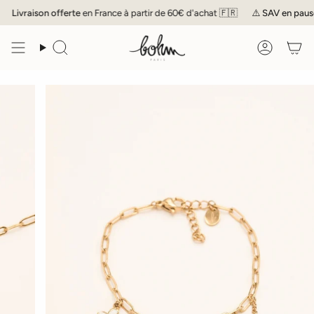
Passer
Livraison offerte
en France à partir de 60€ d'achat 🇫🇷
⚠️
SAV
en pause j
au
contenu
de
Recherche
Compte
la
page