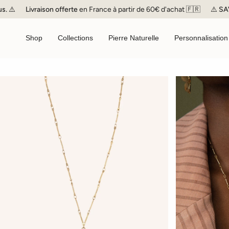
Passer
Livraison offerte
en France à partir de 60€ d'achat 🇫🇷
⚠️
SAV
en 
au
contenu
de
Shop
Collections
Pierre Naturelle
Personnalisation
la
page