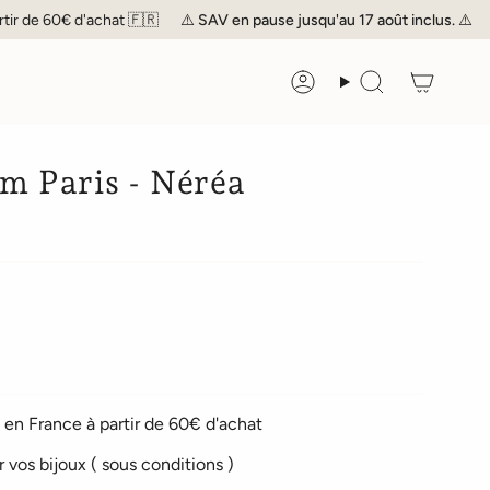
de 60€ d'achat 🇫🇷
⚠️
SAV
en pause jusqu'au 17 août inclus. ⚠️
Livr
Compte
Recherche
hm Paris - Néréa
en France à partir de 60€ d'achat
r vos bijoux ( sous conditions )