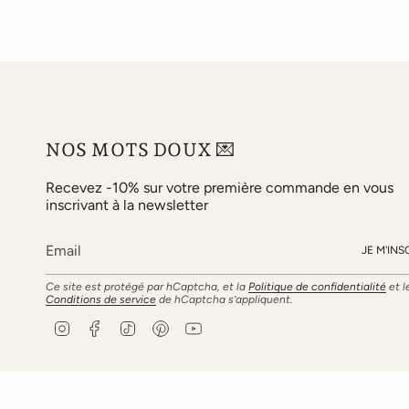
NOS MOTS DOUX 💌
Recevez -10% sur votre première commande en vous
inscrivant à la newsletter
JE M'INS
Ce site est protégé par hCaptcha, et la
Politique de confidentialité
et l
Conditions de service
de hCaptcha s’appliquent.
I
F
T
P
Y
n
a
i
i
o
s
c
k
n
u
t
e
T
t
T
a
b
o
e
u