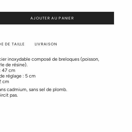
AJOUTER AU PANIER
E DE TAILLE
LIVRAISON
acier inoxydable composé de breloques (poisson,
le de résine).
 : 47 cm
de réglage : 5 cm
52 cm
sans cadmium, sans sel de plomb.
ircit pas.