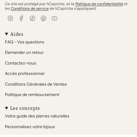
Ce site est protégé par hCaptcha, et la
Politique de confidentialité
et
les
Conditions de service
de hCaptcha s’appliquent.
I
F
T
P
Y
n
a
i
i
o
s
c
k
n
u
t
e
T
t
T
Aides
a
b
o
e
u
FAQ - Vos questions
g
o
k
r
b
r
o
e
e
Demander un retour
a
k
s
m
t
Contactez-nous
Accès professionnel
Conditions Générales de Ventes
Politique de remboursement
Les concepts
Votre guide des pierres naturelles
Personnalisez votre bijoux