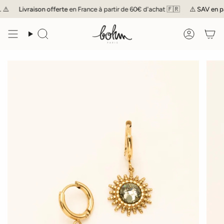
Passer
️
Livraison offerte
en France à partir de 60€ d'achat 🇫🇷
⚠️
SAV
en pau
au
contenu
de
Recherche
Compte
la
page