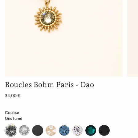
Boucles Bohm Paris - Dao
34,00 €
Couleur
Gris fumé
Gris
Argenté
Argenté
Beige
Bleu
Cristal
Emeraude
Noir
fumé
cristal
noir
rosé
denim