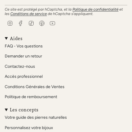
Ce site est protégé par hCaptcha, et la
Politique de confidentialité
et
les
Conditions de service
de hCaptcha s’appliquent.
I
F
T
P
Y
n
a
i
i
o
s
c
k
n
u
t
e
T
t
T
Aides
a
b
o
e
u
FAQ - Vos questions
g
o
k
r
b
r
o
e
e
Demander un retour
a
k
s
m
t
Contactez-nous
Accès professionnel
Conditions Générales de Ventes
Politique de remboursement
Les concepts
Votre guide des pierres naturelles
Personnalisez votre bijoux