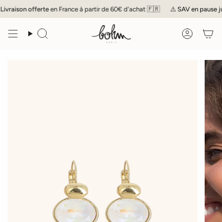
Passer
ivraison offerte
en France à partir de 60€ d'achat 🇫🇷
⚠️
SAV
en pause jusq
au
contenu
de
Recherche
Compte
la
page