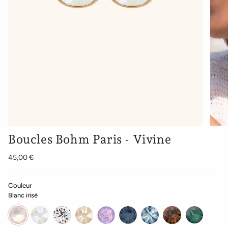
Boucles Bohm Paris - Vivine
45,00 €
Couleur
Blanc irisé
Blanc
blanc
cristal
Beige
lavande
Bleu
Bleu
Marron
Vert
irisé
opal
rosé
irisé
jean
jean
foncé
sapin
irisé