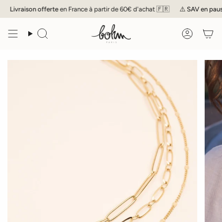
Passer
Livraison offerte
en France à partir de 60€ d'achat 🇫🇷
⚠️
SAV
en pause 
au
contenu
de
Recherche
Compte
la
page