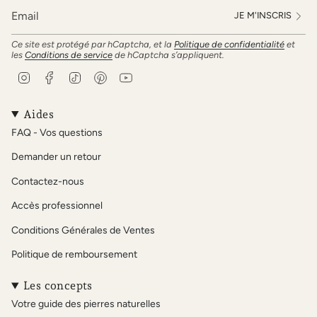
JE M'INSCRIS
Ce site est protégé par hCaptcha, et la
Politique de confidentialité
et
les
Conditions de service
de hCaptcha s’appliquent.
I
F
T
P
Y
n
a
i
i
o
s
c
k
n
u
t
e
T
t
T
Aides
a
b
o
e
u
FAQ - Vos questions
g
o
k
r
b
r
o
e
e
Demander un retour
a
k
s
m
t
Contactez-nous
Accès professionnel
Conditions Générales de Ventes
Politique de remboursement
Les concepts
Votre guide des pierres naturelles