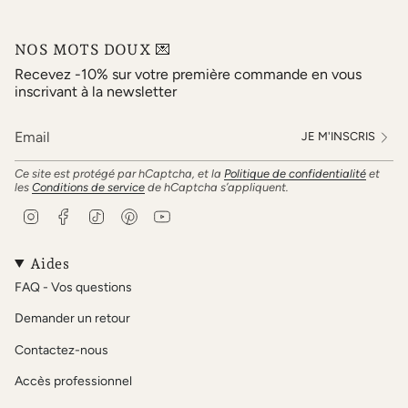
NOS MOTS DOUX 💌
Recevez -10% sur votre première commande en vous
inscrivant à la newsletter
JE M'INSCRIS
Ce site est protégé par hCaptcha, et la
Politique de confidentialité
et
les
Conditions de service
de hCaptcha s’appliquent.
I
F
T
P
Y
n
a
i
i
o
s
c
k
n
u
t
e
T
t
T
Aides
a
b
o
e
u
FAQ - Vos questions
g
o
k
r
b
r
o
e
e
Demander un retour
a
k
s
m
t
Contactez-nous
Accès professionnel