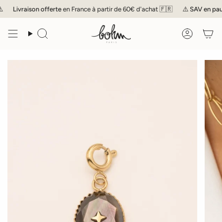
Passer
Livraison offerte
en France à partir de 60€ d'achat 🇫🇷
⚠️
SAV
en pause
au
contenu
de
Recherche
Compte
la
page