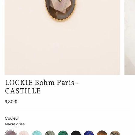
LOCKIE Bohm Paris -
CASTILLE
9,80 €
Couleur
Nacre grise
Nacre
quartz
amazonite
labradorite
malachite
agate
lapis
oeil
jaspe