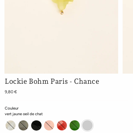
Lockie Bohm Paris - Chance
9,80 €
Couleur
vert jaune oeil de chat
blanc
gris
noir
rose
rouge
vert
vert
oeil
oeil
oeil
clair
oeil
oeil
jaune
de
de
de
oeil
de
de
oeil