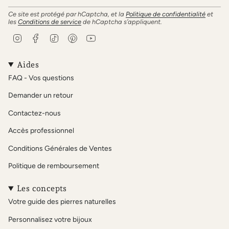
Ce site est protégé par hCaptcha, et la
Politique de confidentialité
et
les
Conditions de service
de hCaptcha s’appliquent.
I
F
T
P
Y
n
a
i
i
o
s
c
k
n
u
t
e
T
t
T
Aides
a
b
o
e
u
FAQ - Vos questions
g
o
k
r
b
r
o
e
e
Demander un retour
a
k
s
m
t
Contactez-nous
Accès professionnel
Conditions Générales de Ventes
Politique de remboursement
Les concepts
Votre guide des pierres naturelles
Personnalisez votre bijoux