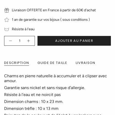
chat
chat
chat
de
chat
chat
de
chat
chat
Livraison OFFERTE en France à partir de 60€ d'achat
1 an de garantie sur vos bijoux ( sous conditions )
Résiste à l'eau
Quantité
AJOUTER AU PANIER
DESCRIPTION
GUIDE DE TAILLE
LIVRAISON
Charms en pierre naturelle à accumuler et à clipser avec
amour.
Garantie sans nickel et sans risque d’allergie.
Résiste à l’eau et ne noircit pas
Dimension charms : 10 x 23 mm.
Dimension trèfle : 10 x 13 mm