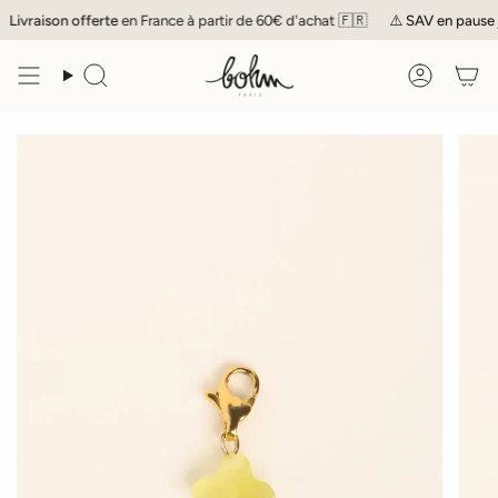
Passer
Livraison offerte
en France à partir de 60€ d'achat 🇫🇷
⚠️
SAV
en pause ju
au
contenu
de
Recherche
Compte
la
page