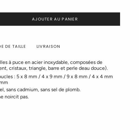
AJOUTER AU PANIER
E DE TAILLE
LIVRAISON
illes à puce en acier inoxydable, composées de
ent, cristaux, triangle, barre et perle deau douce).
ucles : 5 x 8 mm / 4 x 9 mm / 9 x 8 mm / 4 x 4 mm
6 mm
el, sans cadmium, sans sel de plomb.
ne noircit pas.