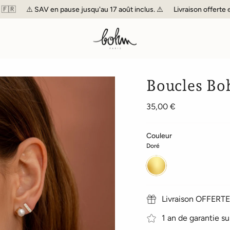
⚠️
SAV
en pause jusqu'au 17 août inclus. ⚠️
Livraison offerte
en Fran
Boucles Bo
35,00 €
Couleur
Doré
Doré
Livraison OFFERTE 
1 an de garantie su