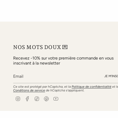
NOS MOTS DOUX 💌
Recevez -10% sur votre première commande en vous
inscrivant à la newsletter
JE M'INS
Ce site est protégé par hCaptcha, et la
Politique de confidentialité
et l
Conditions de service
de hCaptcha s’appliquent.
I
F
T
P
Y
n
a
i
i
o
s
c
k
n
u
t
e
T
t
T