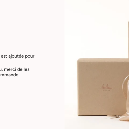
Je m'inscris
*Code non applicable aux bijoux en promotion.
Tenez-moi informé(e) des actualités et des
offres.
Pour en savoir plus sur la manière dont nous traitons vos
 est ajoutée pour
données à des fins de communication marketing, consultez
notre politique de confidentialité.
u, merci de les
 commande.