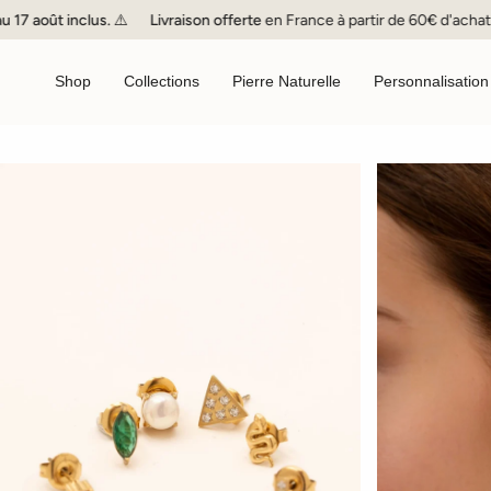
Passer
ût inclus. ⚠️
Livraison offerte
en France à partir de 60€ d'achat 🇫🇷
au
contenu
de
Shop
Collections
Pierre Naturelle
Personnalisation
la
page