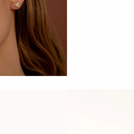
10% DE RÉDUCTION
Inscrivez-vous à nos newsletter remplies de
surprises et profitez de 10% de réduction* sur
votre première commande.