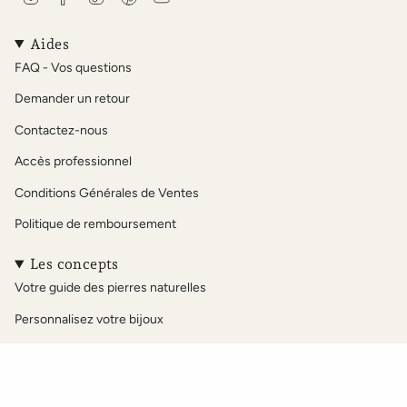
n
a
i
i
o
s
c
k
n
u
t
e
T
t
T
Aides
a
b
o
e
u
FAQ - Vos questions
g
o
k
r
b
r
o
e
e
Demander un retour
a
k
s
m
t
Contactez-nous
Accès professionnel
Conditions Générales de Ventes
Politique de remboursement
Les concepts
Votre guide des pierres naturelles
Personnalisez votre bijoux
Notre sélection Acétate