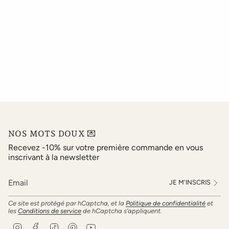
NOS MOTS DOUX 💌
Recevez -10% sur votre première commande en vous
inscrivant à la newsletter
JE M'INSCRIS
Ce site est protégé par hCaptcha, et la
Politique de confidentialité
et
les
Conditions de service
de hCaptcha s’appliquent.
I
F
T
P
Y