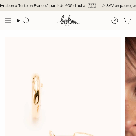
Passer
vraison offerte
en France à partir de 60€ d'achat 🇫🇷
⚠️
SAV
en pause jusqu
au
contenu
de
Recherche
Compte
la
page