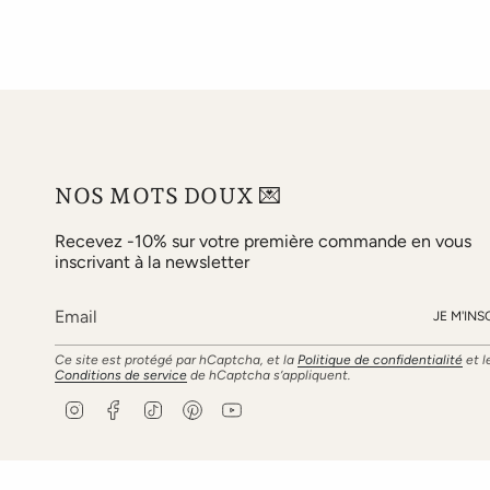
NOS MOTS DOUX 💌
Recevez -10% sur votre première commande en vous
inscrivant à la newsletter
JE M'INS
Ce site est protégé par hCaptcha, et la
Politique de confidentialité
et l
Conditions de service
de hCaptcha s’appliquent.
I
F
T
P
Y
n
a
i
i
o
s
c
k
n
u
t
e
T
t
T