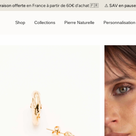
Passer
n offerte
en France à partir de 60€ d'achat 🇫🇷
⚠️
SAV
en pause jusqu
au
contenu
de
Shop
Collections
Pierre Naturelle
Personnalisation
la
page