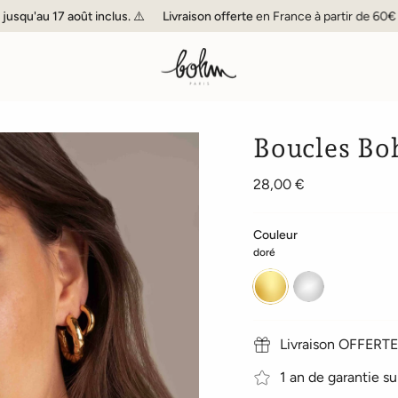
'au 17 août inclus. ⚠️
Livraison offerte
en France à partir de 60€ d'ac
Boucles Bo
28,00 €
Couleur
doré
doré
argenté
Livraison OFFERTE 
1 an de garantie su