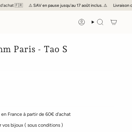
hat 🇫🇷
⚠️
SAV
en pause jusqu'au 17 août inclus. ⚠️
Livraison offer
Compte
Recherche
hm Paris - Tao S
en France à partir de 60€ d'achat
r vos bijoux ( sous conditions )