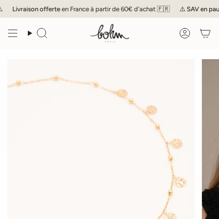
Passer
Livraison offerte
en France à partir de 60€ d'achat 🇫🇷
⚠️
SAV
en pause
au
contenu
de
Recherche
Compte
la
page