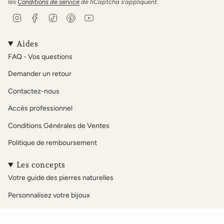
les
Conditions de service
de hCaptcha s’appliquent.
I
F
T
P
Y
n
a
i
i
o
s
c
k
n
u
t
e
T
t
T
Aides
a
b
o
e
u
FAQ - Vos questions
g
o
k
r
b
r
o
e
e
Demander un retour
a
k
s
m
t
Contactez-nous
Accès professionnel
Conditions Générales de Ventes
Politique de remboursement
Les concepts
Votre guide des pierres naturelles
Personnalisez votre bijoux
Notre sélection Acétate