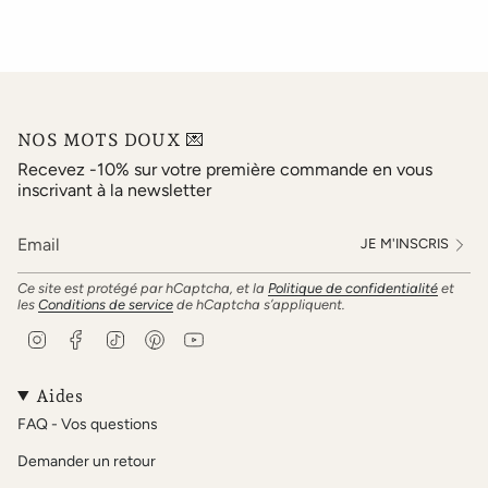
NOS MOTS DOUX 💌
Recevez -10% sur votre première commande en vous
inscrivant à la newsletter
JE M'INSCRIS
Ce site est protégé par hCaptcha, et la
Politique de confidentialité
et
les
Conditions de service
de hCaptcha s’appliquent.
I
F
T
P
Y
n
a
i
i
o
s
c
k
n
u
t
e
T
t
T
Aides
a
b
o
e
u
FAQ - Vos questions
g
o
k
r
b
r
o
e
e
Demander un retour
a
k
s
m
t