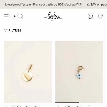
Passer
Livraison offerte
en France à partir de 60€ d'achat 🇫🇷
⚠️
SAV
en pause
au
contenu
de
Recherche
Compte
la
page
FILTRES