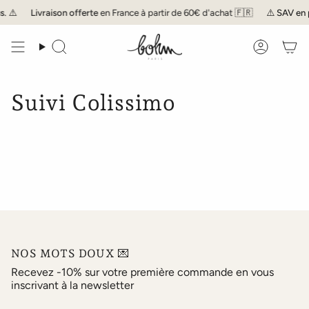
Passer
. ⚠️
Livraison offerte
en France à partir de 60€ d'achat 🇫🇷
⚠️
SAV
en 
au
contenu
de
Recherche
Compte
la
page
Suivi Colissimo
NOS MOTS DOUX 💌
Recevez -10% sur votre première commande en vous
inscrivant à la newsletter