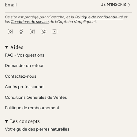
JE M'INSCRIS
Ce site est protégé par hCaptcha, et la
Politique de confidentialité
et
les
Conditions de service
de hCaptcha s’appliquent.
I
F
T
P
Y
n
a
i
i
o
s
c
k
n
u
t
e
T
t
T
Aides
a
b
o
e
u
FAQ - Vos questions
g
o
k
r
b
r
o
e
e
Demander un retour
a
k
s
m
t
Contactez-nous
Accès professionnel
Conditions Générales de Ventes
Politique de remboursement
Les concepts
Votre guide des pierres naturelles