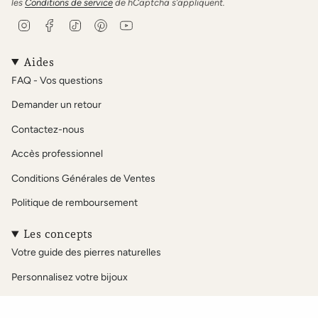
les
Conditions de service
de hCaptcha s’appliquent.
I
F
T
P
Y
n
a
i
i
o
s
c
k
n
u
t
e
T
t
T
Aides
a
b
o
e
u
FAQ - Vos questions
g
o
k
r
b
r
o
e
e
Demander un retour
a
k
s
m
t
Contactez-nous
Accès professionnel
Conditions Générales de Ventes
Politique de remboursement
Les concepts
Votre guide des pierres naturelles
Personnalisez votre bijoux
Notre sélection Acétate