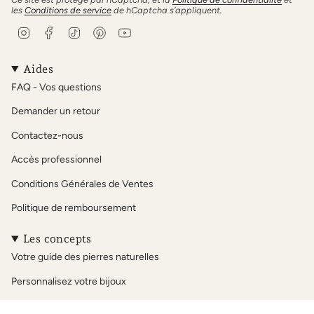
les
Conditions de service
de hCaptcha s’appliquent.
I
F
T
P
Y
n
a
i
i
o
s
c
k
n
u
t
e
T
t
T
Aides
a
b
o
e
u
FAQ - Vos questions
g
o
k
r
b
r
o
e
e
Demander un retour
a
k
s
m
t
Contactez-nous
Accès professionnel
Conditions Générales de Ventes
Politique de remboursement
Les concepts
Votre guide des pierres naturelles
Personnalisez votre bijoux
Notre sélection Acétate