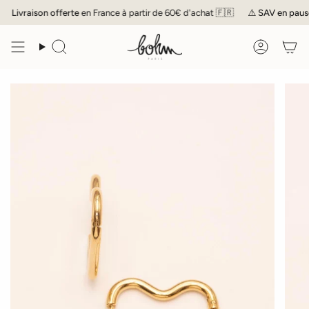
Passer
Livraison offerte
en France à partir de 60€ d'achat 🇫🇷
⚠️
SAV
en pause j
au
contenu
de
Recherche
Compte
la
page