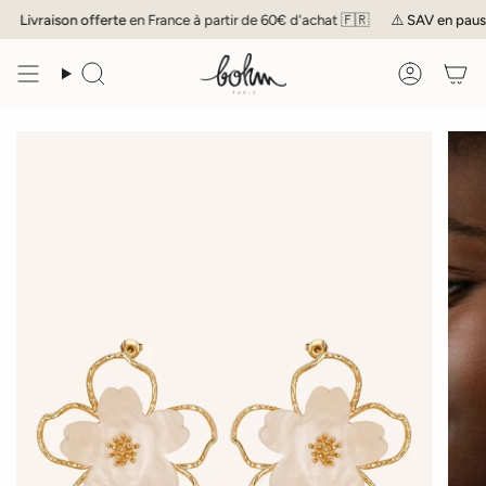
Passer
Livraison offerte
en France à partir de 60€ d'achat 🇫🇷
⚠️
SAV
en pause j
au
contenu
de
Recherche
Compte
la
page