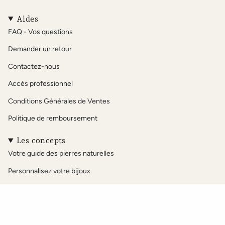
n
a
i
i
o
s
c
k
n
u
t
e
T
t
T
Aides
a
b
o
e
u
FAQ - Vos questions
g
o
k
r
b
r
o
e
e
Demander un retour
a
k
s
m
t
Contactez-nous
Accès professionnel
Conditions Générales de Ventes
Politique de remboursement
Les concepts
Votre guide des pierres naturelles
Personnalisez votre bijoux
Notre sélection Acétate