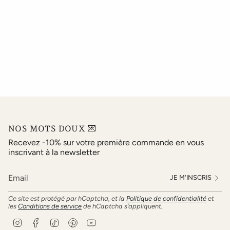
NOS MOTS DOUX 💌
Recevez -10% sur votre première commande en vous
inscrivant à la newsletter
JE M'INSCRIS
Ce site est protégé par hCaptcha, et la
Politique de confidentialité
et
les
Conditions de service
de hCaptcha s’appliquent.
I
F
T
P
Y