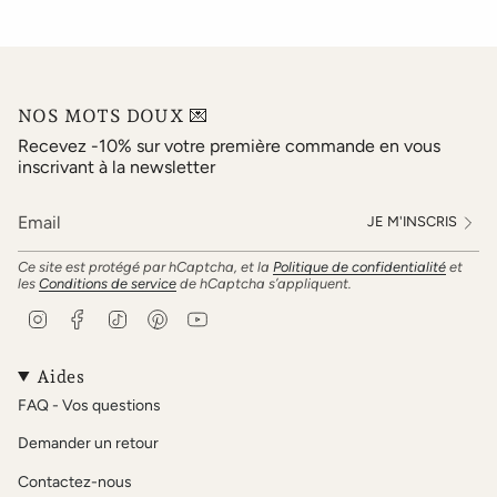
NOS MOTS DOUX 💌
Recevez -10% sur votre première commande en vous
inscrivant à la newsletter
JE M'INSCRIS
Ce site est protégé par hCaptcha, et la
Politique de confidentialité
et
les
Conditions de service
de hCaptcha s’appliquent.
I
F
T
P
Y
n
a
i
i
o
s
c
k
n
u
t
e
T
t
T
Aides
a
b
o
e
u
FAQ - Vos questions
g
o
k
r
b
r
o
e
e
Demander un retour
a
k
s
m
t
Contactez-nous