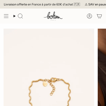
Passer
Livraison offerte
en France à partir de 60€ d'achat 🇫🇷
⚠️
SAV
en pause j
au
contenu
de
Recherche
Compte
la
page