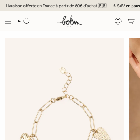
Passer
Livraison offerte
en France à partir de 60€ d'achat 🇫🇷
⚠️
SAV
en pause j
au
contenu
de
Recherche
Compte
la
page