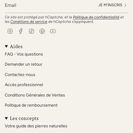
JE M'INSCRIS
Ce site est protégé par hCaptcha, et la
Politique de confidentialité
et
les
Conditions de service
de hCaptcha s’appliquent.
I
F
T
P
Y
n
a
i
i
o
s
c
k
n
u
t
e
T
t
T
Aides
a
b
o
e
u
FAQ - Vos questions
g
o
k
r
b
r
o
e
e
Demander un retour
a
k
s
m
t
Contactez-nous
Accès professionnel
Conditions Générales de Ventes
Politique de remboursement
Les concepts
Votre guide des pierres naturelles