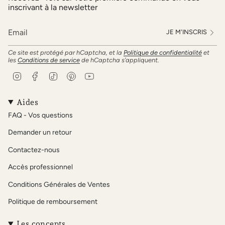
inscrivant à la newsletter
JE M'INSCRIS
Ce site est protégé par hCaptcha, et la
Politique de confidentialité
et
les
Conditions de service
de hCaptcha s’appliquent.
I
F
T
P
Y
n
a
i
i
o
s
c
k
n
u
t
e
T
t
T
Aides
a
b
o
e
u
FAQ - Vos questions
g
o
k
r
b
r
o
e
e
Demander un retour
a
k
s
m
t
Contactez-nous
Accès professionnel
Conditions Générales de Ventes
Politique de remboursement
Les concepts