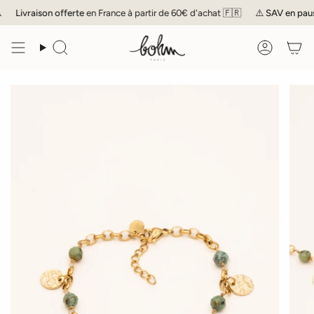
Passer
Livraison offerte
en France à partir de 60€ d'achat 🇫🇷
⚠️
SAV
en pause 
au
contenu
de
Recherche
Compte
la
page