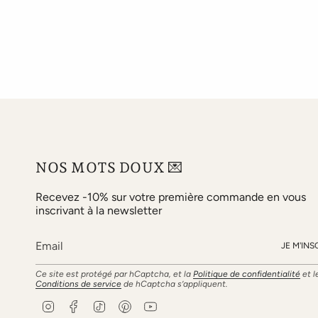
NOS MOTS DOUX 💌
Recevez -10% sur votre première commande en vous
inscrivant à la newsletter
JE M'INS
Ce site est protégé par hCaptcha, et la
Politique de confidentialité
et l
Conditions de service
de hCaptcha s’appliquent.
I
F
T
P
Y