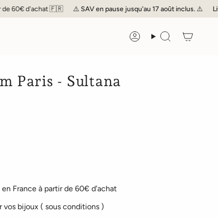
0€ d'achat 🇫🇷
⚠️
SAV
en pause jusqu'au 17 août inclus. ⚠️
Livraiso
Compte
Recherche
m Paris - Sultana
en France à partir de 60€ d'achat
r vos bijoux ( sous conditions )