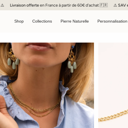
Passer
Livraison offerte
en France à partir de 60€ d'achat 🇫🇷
⚠️
SAV
en paus
au
contenu
de
Shop
Collections
Pierre Naturelle
Personnalisation
la
page