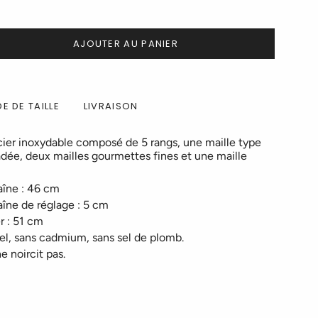
AJOUTER AU PANIER
E DE TAILLE
LIVRAISON
acier inoxydable composé de 5 rangs, une maille type
sadée, deux mailles gourmettes fines et une maille
aîne : 46 cm
aîne de réglage : 5 cm
r : 51 cm
el, sans cadmium, sans sel de plomb.
ne noircit pas.