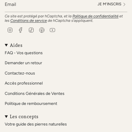
JE M'INSCRIS
Ce site est protégé par hCaptcha, et la
Politique de confidentialité
et
les
Conditions de service
de hCaptcha s’appliquent.
I
F
T
P
Y
n
a
i
i
o
s
c
k
n
u
t
e
T
t
T
Aides
a
b
o
e
u
FAQ - Vos questions
g
o
k
r
b
r
o
e
e
Demander un retour
a
k
s
m
t
Contactez-nous
Accès professionnel
Conditions Générales de Ventes
Politique de remboursement
Les concepts
Votre guide des pierres naturelles