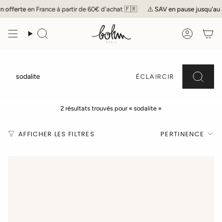
Passer
n offerte
en France à partir de 60€ d'achat 🇫🇷
⚠️
SAV
en pause jusqu'au 17
au
contenu
de
Recherche
Compte
la
page
ÉCLAIRCIR
2 résultats trouvés pour « sodalite »
Trier
AFFICHER LES FILTRES
PERTINENCE
par